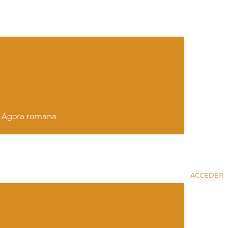
 y Ágora romana
ACCEDER